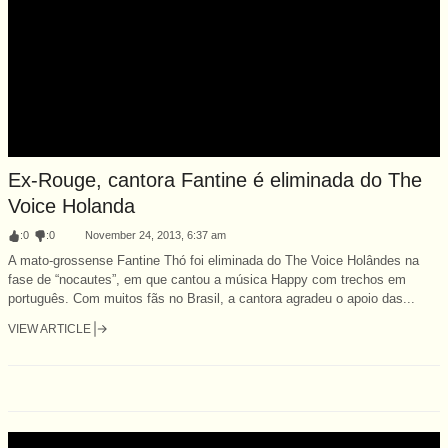
Ex-Rouge, cantora Fantine é eliminada do The
Voice Holanda
:
0
:
0
November 24, 2013, 6:37 am
A mato-grossense Fantine Thó foi eliminada do The Voice Holândes na
fase de “nocautes”, em que cantou a música Happy com trechos em
português. Com muitos fãs no Brasil, a cantora agradeu o apoio das...
VIEW ARTICLE