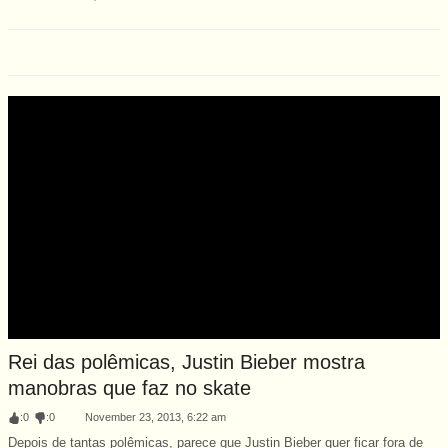
Rei das polêmicas, Justin Bieber mostra
manobras que faz no skate
:
0
:
0
November 23, 2013, 6:22 am
Depois de tantas polêmicas, parece que Justin Bieber quer ficar fora de