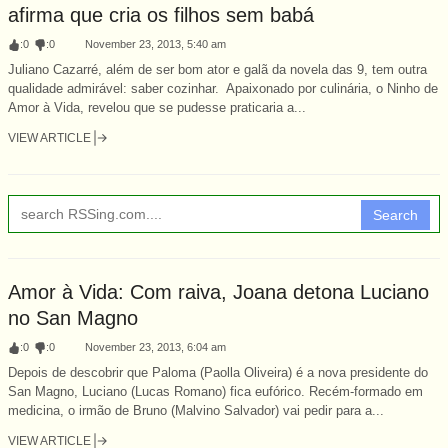
afirma que cria os filhos sem babá
:
0
:
0
November 23, 2013, 5:40 am
Juliano Cazarré, além de ser bom ator e galã da novela das 9, tem outra
qualidade admirável: saber cozinhar. Apaixonado por culinária, o Ninho de
Amor à Vida, revelou que se pudesse praticaria a...
VIEW ARTICLE
Search
Amor à Vida: Com raiva, Joana detona Luciano
no San Magno
:
0
:
0
November 23, 2013, 6:04 am
Depois de descobrir que Paloma (Paolla Oliveira) é a nova presidente do
San Magno, Luciano (Lucas Romano) fica eufórico. Recém-formado em
medicina, o irmão de Bruno (Malvino Salvador) vai pedir para a...
VIEW ARTICLE