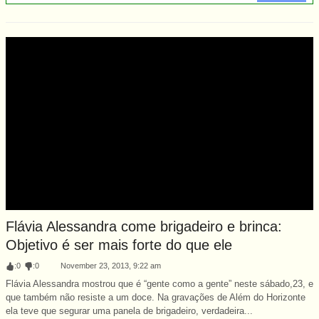
Flávia Alessandra come brigadeiro e brinca:
Objetivo é ser mais forte do que ele
:
0
:
0
November 23, 2013, 9:22 am
Flávia Alessandra mostrou que é “gente como a gente” neste sábado,23, e
que também não resiste a um doce. Na gravações de Além do Horizonte
ela teve que segurar uma panela de brigadeiro, verdadeira...