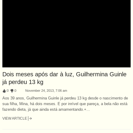
Dois meses após dar à luz, Guilhermina Guinle
já perdeu 13 kg
:
0
:
0
November 24, 2013, 7:06 am
Aos 39 anos, Guilhermina Guinle já perdeu 13 kg desde o nascimento de
sua filha, Mina, há dois meses. E por inrível que pareça, a bela não está
fazendo dieta, já que ainda está amamentando.+...
VIEW ARTICLE