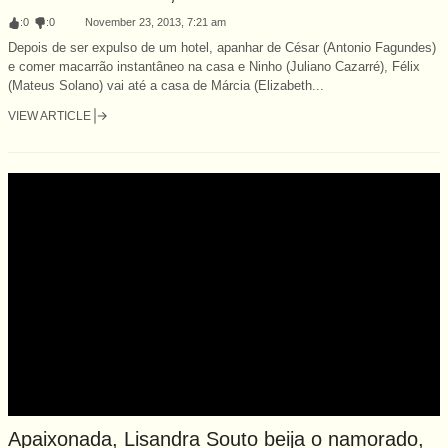
:
0
:
0
November 23, 2013, 7:21 am
Depois de ser expulso de um hotel, apanhar de César (Antonio Fagundes)
e comer macarrão instantâneo na casa e Ninho (Juliano Cazarré), Félix
(Mateus Solano) vai até a casa de Márcia (Elizabeth...
VIEW ARTICLE
Apaixonada, Lisandra Souto beija o namorado,