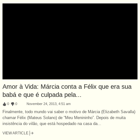
Amor à Vida: Márcia conta a Félix que era sua
babá e que é culpada pela...
:
0
:
0
November 24, 2013, 4:51 am
Finalmente, todo mundo vai saber o motivo de Márcia (Elizabeth Savalla)
chamar Félix (Mateus Solano) de “Meu Menininho”. Depois de muita
insistência do vilão, que está hospedado na casa da...
VIEW ARTICLE