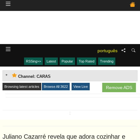
português
RSSing>>
Latest
Popular
Top Rated
Trending
Channel: CARAS
Browsing latest articles
Browse All 3622
View Live
Remove ADS
↧
Juliano Cazarré revela que adora cozinhar e