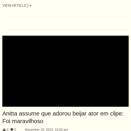
VIEW ARTICLE
Anitta assume que adorou beijar ator em clipe:
Foi maravilhoso
:
0
:
0
November 23, 2013, 10:03 am