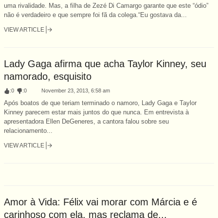
uma rivalidade. Mas, a filha de Zezé Di Camargo garante que este “ódio”
não é verdadeiro e que sempre foi fã da colega.“Eu gostava da...
VIEW ARTICLE
Lady Gaga afirma que acha Taylor Kinney, seu
namorado, esquisito
:
0
:
0
November 23, 2013, 6:58 am
Após boatos de que teriam terminado o namoro, Lady Gaga e Taylor
Kinney parecem estar mais juntos do que nunca. Em entrevista à
apresentadora Ellen DeGeneres, a cantora falou sobre seu
relacionamento...
VIEW ARTICLE
Amor à Vida: Félix vai morar com Márcia e é
carinhoso com ela, mas reclama de...